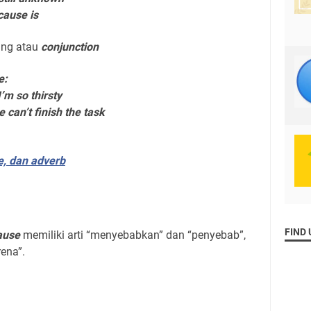
cause
is
ung atau
conjunction
e:
I’m so thirsty
 can’t finish the task
ve, dan adverb
FIND 
ause
memiliki arti “menyebabkan” dan “penyebab”,
rena”.