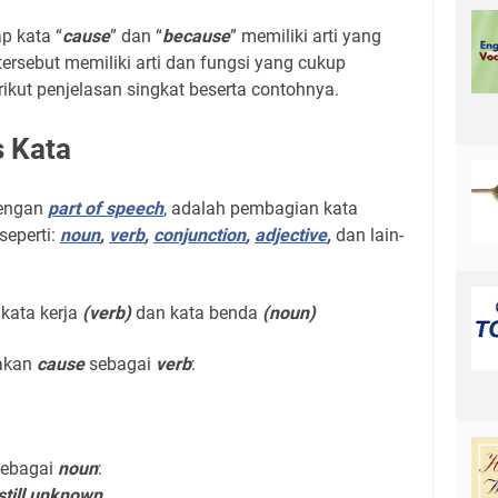
 kata “
cause
” dan “
because
” memiliki arti yang
ersebut memiliki arti dan fungsi yang cukup
ikut penjelasan singkat beserta contohnya.
s Kata
dengan
part of speech
, adalah pembagian kata
seperti:
noun
,
verb
,
conjunction
,
adjective
,
dan lain-
 kata kerja
(verb)
dan kata benda
(noun)
akan
cause
sebagai
verb
:
sebagai
noun
:
 still unknown