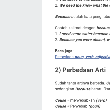
2.
We need the know what the
Because
adalah kata penghub
Contoh kalimat dengan
becaus
1.
I need some water
because
2.
Because
you were absent, we
Baca juga:
Perbedaan
noun, verb, adjecti
2) Perbedaan Arti
Sudah tentu artinya berbeda.
C
sedangkan
Because
berarti “ka
Cause =
menyebabkan
(verb)
Cause =
Penyebab
(noun)