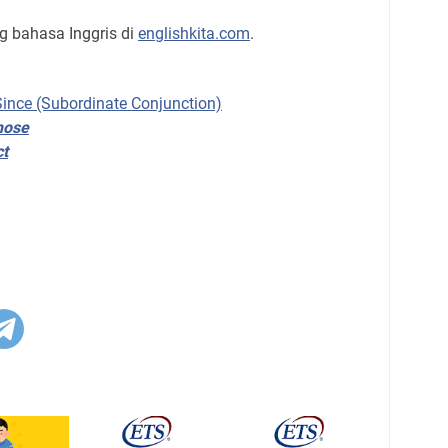
ng bahasa Inggris di
englishkita.com
.
ince (Subordinate Conjunction)
those
ct