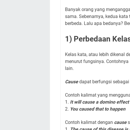
Banyak orang yang menganggap
sama. Sebenarnya, kedua kata t
berbeda. Lalu apa bedanya? Ber
1) Perbedaan Kela
Kelas kata, atau lebih dikenal 
menurut fungsinya. Contohnya 
lain.
Cause
dapat berfungsi sebagai
Contoh kalimat yang menggun
1.
It will
cause
a domino effect
2.
You
caused
that to happen
Contoh kalimat dengan
cause
1.
The
cause
of this disease is