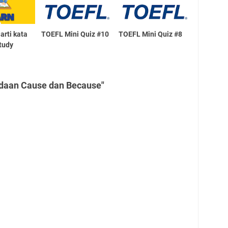
arti kata
TOEFL Mini Quiz #10
TOEFL Mini Quiz #8
study
daan Cause dan Because"