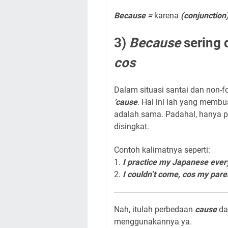
Because =
karena
(conjunction
3)
Because
sering 
cos
Dalam situasi santai dan non-f
’cause
. Hal ini lah yang memb
adalah sama. Padahal, hanya 
disingkat.
Contoh kalimatnya seperti:
1.
I practice my Japanese ever
2.
I couldn’t come,
cos
my paren
Nah, itulah perbedaan
cause
d
menggunakannya ya.