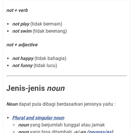
not + verb
not play
(tidak bermain)
not swim
(tidak berenang)
not + adjective
not happy
(tidak bahagia)
not funny
(tidak lucu)
Jenis-jenis
noun
Noun
dapat pula dibagi berdasarkan jenisnya yaitu :
Plural and singular noun
noun
yang berjumlah tunggal atau jamak
noun
yang bisa ditambah
-s/-es (
noun+s/es
)