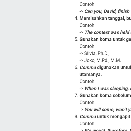
Contoh:
->
Can you, David, finish
Memisahkan tanggal, bu
Contoh:
->
The contest was held o
Gunakan koma untuk gel
Contoh:
-> Silvia, Ph.D.,
-> Joko, M.Pd., M.M.
Comma
digunakan untu
utamanya.
Contoh:
->
When I was sleeping, h
Gunakan koma sebelu
Contoh:
->
You will come, won’t 
Comma
untuk mengapi
Contoh:
->
We would, therefore, 