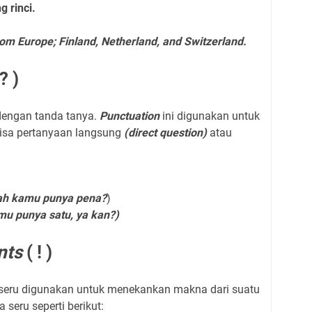
 rinci.
rom Europe; Finland, Netherland, and Switzerland.
? )
 dengan tanda tanya.
Punctuation
ini digunakan untuk
bisa pertanyaan langsung
(direct question)
atau
:
ah kamu punya pena?
)
mu punya satu, ya kan?)
nts
( ! )
 seru digunakan untuk menekankan makna dari suatu
seru seperti berikut: