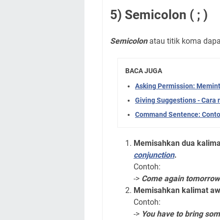
5) Semicolon ( ; )
Semicolon
atau titik koma dap
BACA JUGA
Asking Permission: Memint
Giving Suggestions - Cara
Command Sentence: Contoh
Memisahkan dua kalima
conjunction
.
Contoh:
->
Come again tomorrow; t
Memisahkan kalimat awal
Contoh:
->
You have to bring some