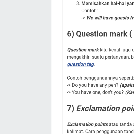
Memisahkan hal-hal yang
Contoh:
->
We will have guests f
6) Question mark ( 
Question mark
kita kenal juga
mengakhiri suatu pertanyaan, 
question tag
.
Contoh penggunaannya seperti
-> Do you have any pen?
(apak
-> You have one, don’t you?
(Ka
7)
Exclamation poi
Exclamation points
atau tanda
kalimat. Cara penggunaan tanda 