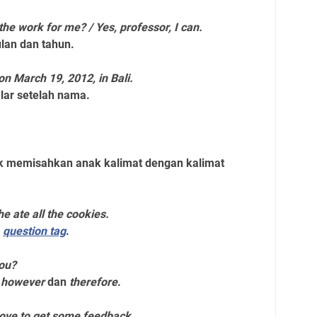
 the work for me? / Yes, professor, I can.
lan dan tahun.
n March 19, 2012, in Bali.
ar setelah nama.
k memisahkan anak kalimat dengan kalimat
e ate all the cookies.
m
question tag
.
you?
t
however
dan
therefore
.
love to get some feedback.