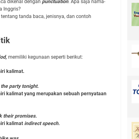
aca dikenal dengan
punctuation
. Apa saja nama-
 Inggris?
 tentang tanda baca, jenisnya, dan contoh
itik
iod,
memiliki kegunaan seperti berikut:
ri kalimat.
the party tonight.
iri kalimat yang merupakan sebuah pernyataan
k their promises.
ri kalimat
indirect speech.
ike was.