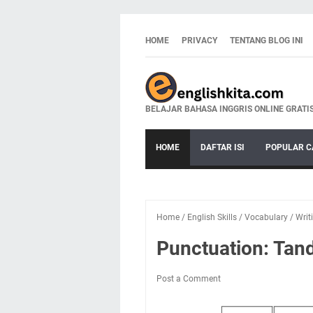
HOME
PRIVACY
TENTANG BLOG INI
BELAJAR BAHASA INGGRIS ONLINE GRATI
HOME
DAFTAR ISI
POPULAR C
Home
/
English Skills
/
Vocabulary
/
Writ
Punctuation: Tan
Post a Comment