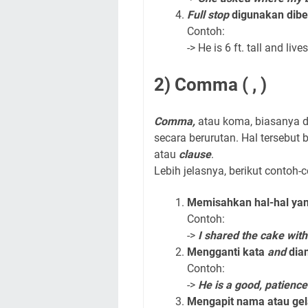
Full stop
digunakan dib
Contoh:
-> He is 6 ft. tall and li
2) Comma ( , )
Comma,
atau koma, biasanya d
secara berurutan. Hal tersebut 
atau
clause
.
Lebih jelasnya, berikut conto
Memisahkan hal-hal yan
Contoh:
->
I shared the cake wit
Mengganti kata
and
dian
Contoh:
->
He is a good, patienc
Mengapit nama atau gel