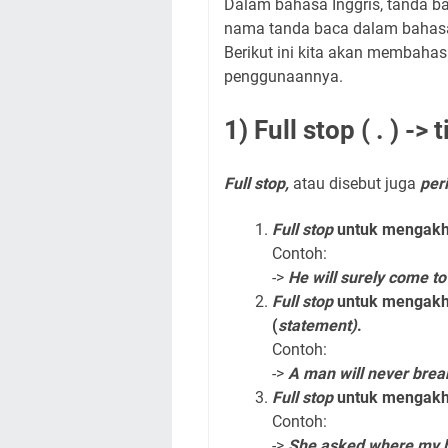
Dalam bahasa Inggris, tanda b
nama tanda baca dalam bahasa
Berikut ini kita akan membahas
penggunaannya.
1) Full stop ( . ) -> t
Full stop,
atau disebut juga
per
Full stop
untuk mengakhi
Contoh:
->
He will surely come to 
Full stop
untuk mengakh
(
statement)
.
Contoh:
->
A man will never brea
Full stop
untuk mengakhi
Contoh:
->
She asked where my b