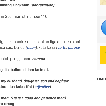
elakang singkatan
(abbreviation)
ves in Sudirman st. number 110.
igunakan untuk memisahkan tiga atau lebih hal
bisa saja benda
(
noun
)
, kata kerja
(
verb
)
,
phrase
,
h-contoh penggunaan
comma
:
g disebutkan dalam kalimat.
FIND 
h my husband, daughter, son and nephew.
tara dua kata sifat (
adjective
)
e man. (He is a good and patience man)
ar orang